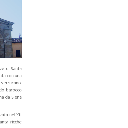
eve di Santa
enta con una
 verrucano.
rdo barocco
ina da Siena
vata nel XII
anta ricche