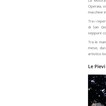
La Mostra 
Operaia, os
macchine im
Tra i reper
di San Gio
seppure con
Tra le mani
mese, dura
artistico lo
Le Pievi