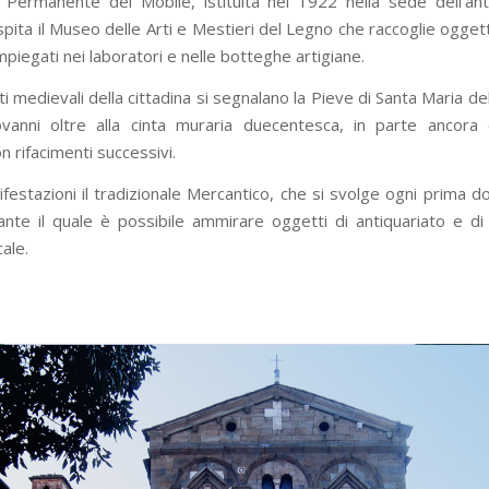
Permanente del Mobile, istituita nel 1922 nella sede dell’ant
pita il Museo delle Arti e Mestieri del Legno che raccoglie oggetti
piegati nei laboratori e nelle botteghe artigiane.
ti medievali della cittadina si segnalano la Pieve di Santa Maria de
vanni oltre alla cinta muraria duecentesca, in parte ancora
 rifacimenti successivi.
festazioni il tradizionale Mercantico, che si svolge ogni prima 
nte il quale è possibile ammirare oggetti di antiquariato e di 
cale.