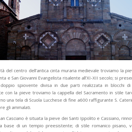
tà del centro dell’antica cinta muraria medievale troviamo la pi
ta e San Giovanni Evangelista risalente all’XI-XII secolo; si pres
 doppio spiovente divisa in due parti realizzata in blocchi di
e con la pieve troviamo la cappella del Sacramento in stile ta
erno una tela di Scuola Lucchese di fine a600 raffigurante S. Cater
re gli ammalati.
 San Casciano è situata la pieve dei Santi Ippolito e Cassiano, rinno
la base di un tempio preesistente; di stile romanico pisano, v