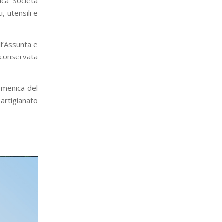
ica Società
, utensili e
ll’Assunta e
 conservata
domenica del
artigianato