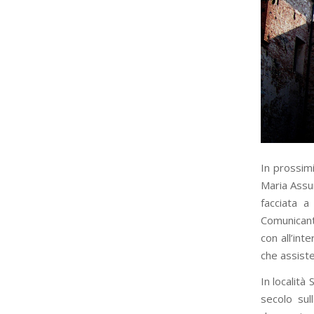
In prossimi
Maria Assun
facciata a
Comunicant
con all’int
che assiste
In località
secolo sul