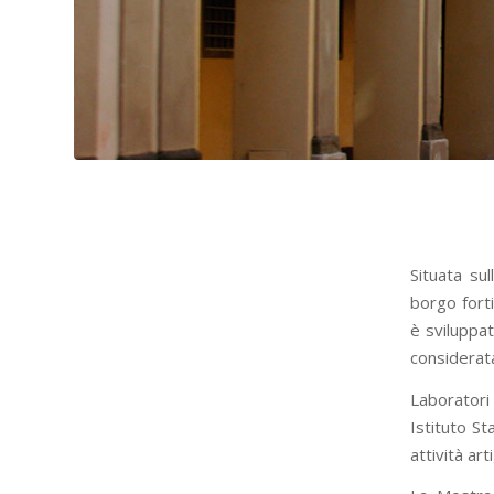
Situata su
borgo forti
è sviluppa
considerata
Laboratori
Istituto St
attività ar